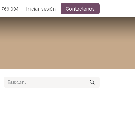
ades
Soporte
Iniciar sesión
Contáctenos
Contáctenos
Ayuda
 769 094