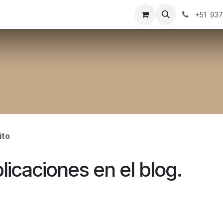
ondos Innovate
Compañía
Agendamiento
Oportunid
+51 937
ito
licaciones en el blog.