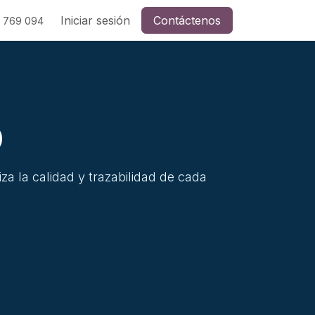
ades
Soporte
Iniciar sesión
Contáctenos
Contáctenos
Ayuda
 769 094
o
 la calidad y trazabilidad de cada