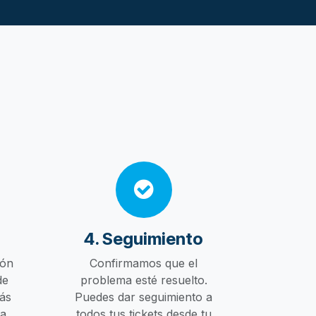
4. Seguimiento
ión
Confirmamos que el
de
problema esté resuelto.
ás
Puedes dar seguimiento a
da
todos tus tickets desde tu