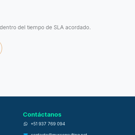
 dentro del tiempo de SLA acordado.
Contáctanos
+51 937 769 094
contacto@myrconsulting.net