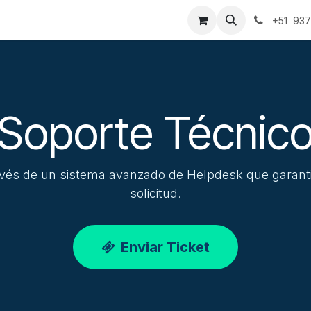
ondos Innovate
Compañía
Agendamiento
Oportunid
+51 937
Soporte Técnic
vés de un sistema avanzado de Helpdesk que garantiza
solicitud.
Enviar Ticket