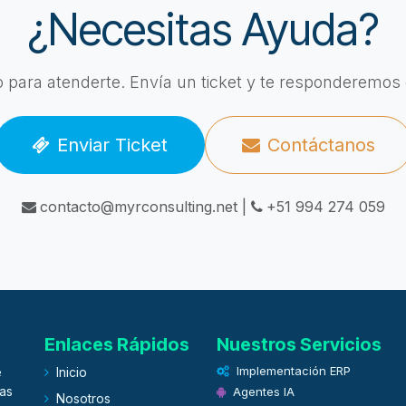
¿Necesitas Ayuda?
to para atenderte. Envía un ticket y te responderemos
Enviar Ticket
Contáctanos
contacto@myrconsulting.net |
+51 994 274 059
Enlaces Rápidos
Nuestros Servicios
Implementación ERP
e
Inicio
as
Agentes IA
Nosotros