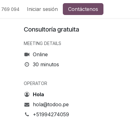
ades
Soporte
Iniciar sesión
Contáctenos
Contáctenos
Ayuda
 769 094
Consultoría gratuita
MEETING DETAILS
Online
30 minutos
OPERATOR
Hola
hola@todoo.pe
+51994274059