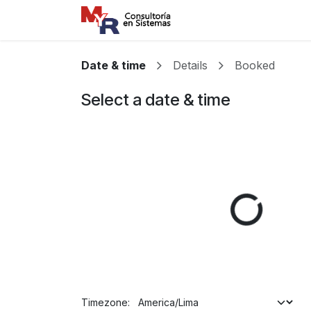
Ir al contenido
Inicio
Servicios
F
Date & time
Details
Booked
Select a date & time
Timezone: